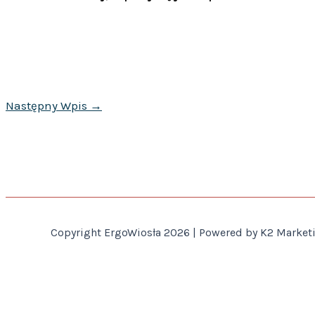
Następny Wpis
→
Copyright ErgoWiosła 2026 | Powered by K2 Marketin
Ta strona korzysta z ciasteczek aby świadczyć usługi na