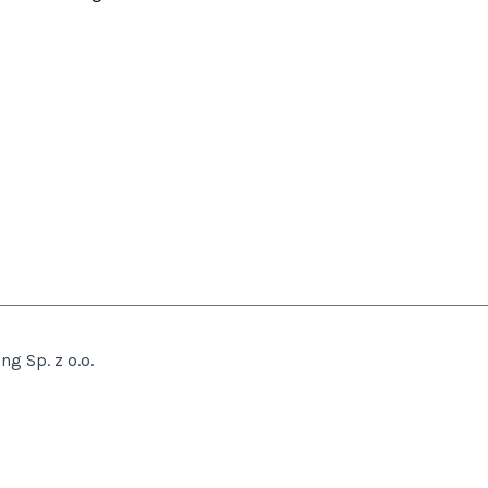
g Sp. z o.o.
 najwyższym poziomie. Dalsze korzystanie ze strony oznacz