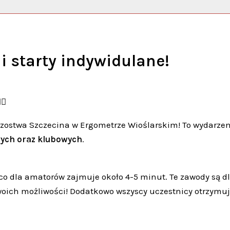
 i starty indywidulane!
‍♀️
trzostwa Szczecina w Ergometrze Wioślarskim! To wydarze
wych oraz klubowych
.
 co dla amatorów zajmuje około 4-5 minut. Te zawody są d
swoich możliwości! Dodatkowo wszyscy uczestnicy otrzymu