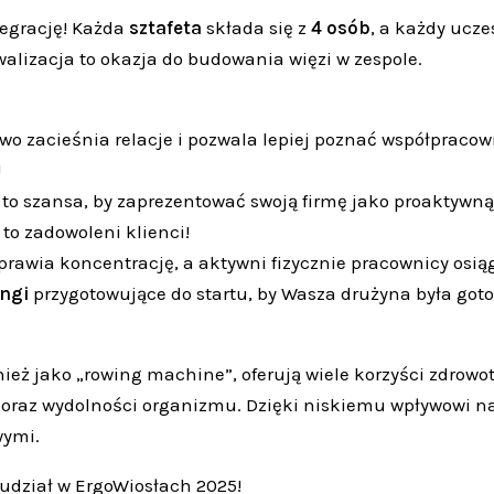
tegrację! Każda
sztafeta
składa się z
4 osób
, a każdy ucz
walizacja to okazja do budowania więzi w zespole.
wo zacieśnia relacje i pozwala lepiej poznać współpraco
!
t to szansa, by zaprezentować swoją firmę jako proaktywną,
to zadowoleni klienci!
awia koncentrację, a aktywni fizycznie pracownicy osiąga
ingi
przygotowujące do startu, by Wasza drużyna była got
eż jako „rowing machine”, oferują wiele korzyści zdrowotn
oraz wydolności organizmu. Dzięki niskiemu wpływowi na 
wymi.
 udział w ErgoWiosłach 2025!