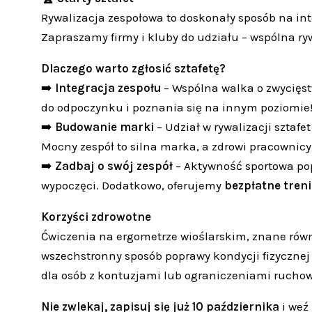
Rywalizacja zespołowa to doskonały sposób na in
Zapraszamy firmy i kluby do udziału – wspólna ry
Dlaczego warto zgłosić sztafetę?
➡️
Integracja zespołu
– Wspólna walka o zwycięst
do odpoczynku i poznania się na innym poziomie
➡️
Budowanie marki
– Udział w rywalizacji sztafe
Mocny zespół to silna marka, a zdrowi pracownicy 
➡️
Zadbaj o swój zespół
– Aktywność sportowa popr
wypoczęci. Dodatkowo, oferujemy
bezpłatne tren
Korzyści zdrowotne
Ćwiczenia na ergometrze wioślarskim, znane równi
wszechstronny sposób poprawy kondycji fizycznej 
dla osób z kontuzjami lub ograniczeniami rucho
Nie zwlekaj, zapisuj się już 10 października
i weź