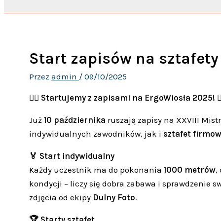
Start zapisów na sztafety
Przez
admin
/
09/10/2025
🚣‍♂️
Startujemy z zapisami na ErgoWiosła 2025!
🚣
Już
10 października
ruszają zapisy na XXVIII Mis
indywidualnych zawodników, jak i
sztafet firmo
🏅 Start indywidualny
Każdy uczestnik ma do pokonania
1000 metrów
,
kondycji – liczy się dobra zabawa i sprawdzenie 
zdjęcia od ekipy
Dulny Foto
.
🏆 Starty sztafet